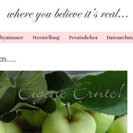
Zwergen
abyzimmer
Herstellung
Persönliches
Datenschut
ebecca Schidor
n…..