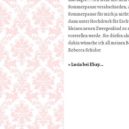
Sommerpause verabschieden, a
Sommerpause für mich ja nicht h
dann unter Hochdruck für Eschw
kleinen neuen Zwergenkind zu ro
vorstellen werde. Sie dürfen al
dahin wünsche ich all meinen B
Rebecca Schidor
«
Lucia bei Ebay….
Post navigation