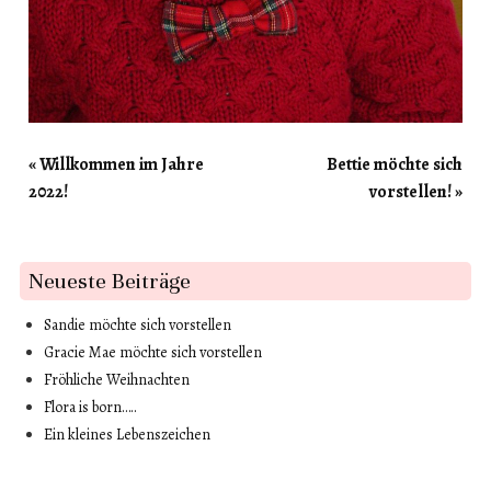
«
Willkommen im Jahre
Bettie möchte sich
Post navigation
2022!
vorstellen!
»
Neueste Beiträge
Sandie möchte sich vorstellen
Gracie Mae möchte sich vorstellen
Fröhliche Weihnachten
Flora is born…..
Ein kleines Lebenszeichen